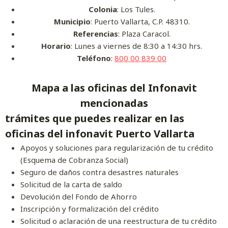
Colonia
: Los Tules.
Municipio
: Puerto Vallarta, C.P. 48310.
Referencias
: Plaza Caracol.
Horario
: Lunes a viernes de 8:30 a 14:30 hrs.
Teléfono
:
800 00 839 00
Mapa a las oficinas del Infonavit
mencionadas
trámites que puedes realizar en las
oficinas del infonavit Puerto Vallarta
Apoyos y soluciones para regularización de tu crédito
(Esquema de Cobranza Social)
Seguro de daños contra desastres naturales
Solicitud de la carta de saldo
Devolución del Fondo de Ahorro
Inscripción y formalización del crédito
Solicitud o aclaración de una reestructura de tu crédito