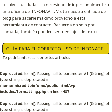
resolver tus dudas sin necesidad de ir personalmente a
una oficina del INFONAVIT. Visita nuestra entrada de
blog para sacarle máximo provecho a esta
herramienta de contacto. Recuerda no solo por
llamada, también pueden ser mensajes de texto.
GUÍA PARA EL CORRECTO USO DE INFONATEL
Te podría interesa leer estos artículos
Deprecated
: ltrim(): Passing null to parameter #1 ($string) of
type string is deprecated in
/home/micreditoinfomx/public_html/wp-
includes/formatting.php
on line
4487
Deprecated
: ltrim(): Passing null to parameter #1 ($string) of
type string is deprecated in