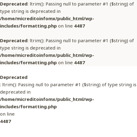
Deprecated
: ltrim(): Passing null to parameter #1 ($string) of
type string is deprecated in
/home/micreditoinfomx/public_html/wp-
includes/formatting.php
on line
4487
Deprecated
: ltrim(): Passing null to parameter #1 ($string) of
type string is deprecated in
/home/micreditoinfomx/public_html/wp-
includes/formatting.php
on line
4487
Saltar
al
Deprecated
contenido
: ltrim(): Passing null to parameter #1 ($string) of type string is
deprecated in
/home/micreditoinfomx/public_html/wp-
includes/formatting.php
on line
4487