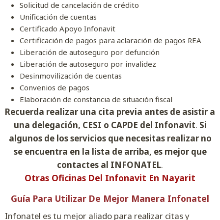
Solicitud de cancelación de crédito
Unificación de cuentas
Certificado Apoyo Infonavit
Certificación de pagos para aclaración de pagos REA
Liberación de autoseguro por defunción
Liberación de autoseguro por invalidez
Desinmovilización de cuentas
Convenios de pagos
Elaboración de constancia de situación fiscal
Recuerda realizar una cita previa antes de asistir a
una delegación, CESI o CAPDE del Infonavit
.
Si
algunos de los servicios que necesitas realizar no
se encuentra en la lista de arriba, es mejor que
contactes al INFONATEL
.
Otras Oficinas Del Infonavit En Nayarit
Guía Para Utilizar De Mejor Manera Infonatel
Infonatel es tu mejor aliado para realizar citas y