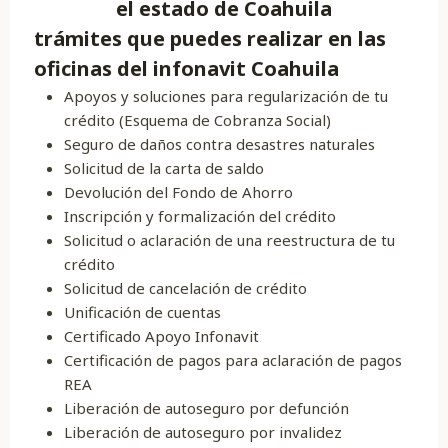
el estado de Coahuila
trámites que puedes realizar en las
oficinas del infonavit Coahuila
Apoyos y soluciones para regularización de tu
crédito (Esquema de Cobranza Social)
Seguro de daños contra desastres naturales
Solicitud de la carta de saldo
Devolución del Fondo de Ahorro
Inscripción y formalización del crédito
Solicitud o aclaración de una reestructura de tu
crédito
Solicitud de cancelación de crédito
Unificación de cuentas
Certificado Apoyo Infonavit
Certificación de pagos para aclaración de pagos
REA
Liberación de autoseguro por defunción
Liberación de autoseguro por invalidez