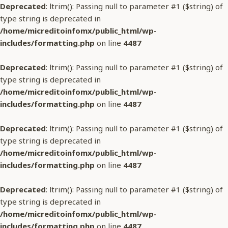
Deprecated
: ltrim(): Passing null to parameter #1 ($string) of
type string is deprecated in
/home/micreditoinfomx/public_html/wp-
includes/formatting.php
on line
4487
Deprecated
: ltrim(): Passing null to parameter #1 ($string) of
type string is deprecated in
/home/micreditoinfomx/public_html/wp-
includes/formatting.php
on line
4487
Deprecated
: ltrim(): Passing null to parameter #1 ($string) of
type string is deprecated in
/home/micreditoinfomx/public_html/wp-
includes/formatting.php
on line
4487
Saltar
al
Deprecated
: ltrim(): Passing null to parameter #1 ($string) of
contenido
type string is deprecated in
/home/micreditoinfomx/public_html/wp-
includes/formatting.php
on line
4487