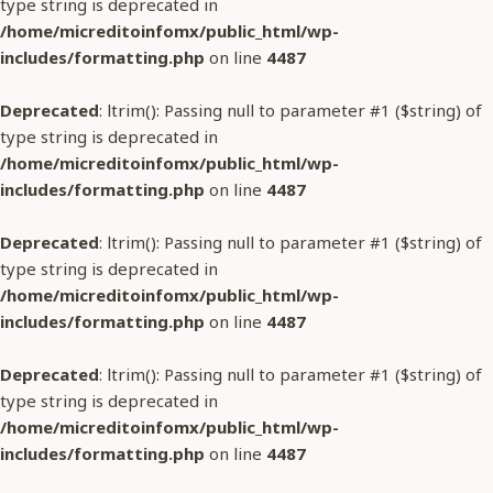
type string is deprecated in
/home/micreditoinfomx/public_html/wp-
includes/formatting.php
on line
4487
Deprecated
: ltrim(): Passing null to parameter #1 ($string) of
type string is deprecated in
/home/micreditoinfomx/public_html/wp-
includes/formatting.php
on line
4487
Deprecated
: ltrim(): Passing null to parameter #1 ($string) of
type string is deprecated in
/home/micreditoinfomx/public_html/wp-
includes/formatting.php
on line
4487
Deprecated
: ltrim(): Passing null to parameter #1 ($string) of
type string is deprecated in
/home/micreditoinfomx/public_html/wp-
includes/formatting.php
on line
4487