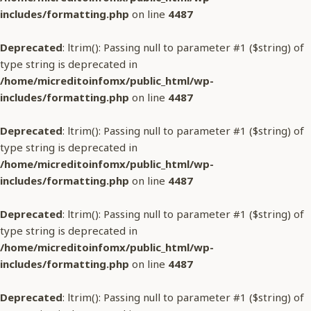
includes/formatting.php
on line
4487
Deprecated
: ltrim(): Passing null to parameter #1 ($string) of
type string is deprecated in
/home/micreditoinfomx/public_html/wp-
includes/formatting.php
on line
4487
Deprecated
: ltrim(): Passing null to parameter #1 ($string) of
type string is deprecated in
/home/micreditoinfomx/public_html/wp-
includes/formatting.php
on line
4487
Deprecated
: ltrim(): Passing null to parameter #1 ($string) of
type string is deprecated in
/home/micreditoinfomx/public_html/wp-
includes/formatting.php
on line
4487
Deprecated
: ltrim(): Passing null to parameter #1 ($string) of