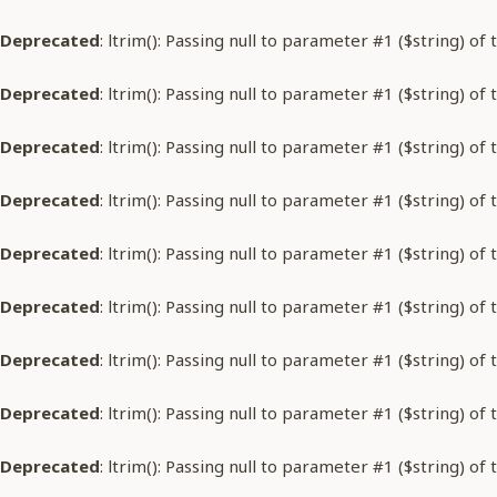
Deprecated
: ltrim(): Passing null to parameter #1 ($string) of
Deprecated
: ltrim(): Passing null to parameter #1 ($string) of
Deprecated
: ltrim(): Passing null to parameter #1 ($string) of
Deprecated
: ltrim(): Passing null to parameter #1 ($string) of
Deprecated
: ltrim(): Passing null to parameter #1 ($string) of
Deprecated
: ltrim(): Passing null to parameter #1 ($string) of
Deprecated
: ltrim(): Passing null to parameter #1 ($string) of
Deprecated
: ltrim(): Passing null to parameter #1 ($string) of
Deprecated
: ltrim(): Passing null to parameter #1 ($string) of