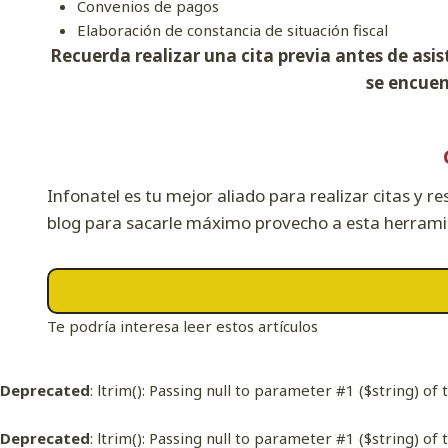
Convenios de pagos
Elaboración de constancia de situación fiscal
Recuerda realizar una cita previa antes de asis
se encuen
Infonatel es tu mejor aliado para realizar citas y 
blog para sacarle máximo provecho a esta herrami
Te podría interesa leer estos artículos
Deprecated
: ltrim(): Passing null to parameter #1 ($string) of
Deprecated
: ltrim(): Passing null to parameter #1 ($string) of