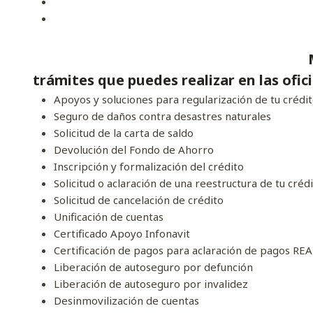
trámites que puedes realizar en las ofic
Apoyos y soluciones para regularización de tu crédi
Seguro de daños contra desastres naturales
Solicitud de la carta de saldo
Devolución del Fondo de Ahorro
Inscripción y formalización del crédito
Solicitud o aclaración de una reestructura de tu créd
Solicitud de cancelación de crédito
Unificación de cuentas
Certificado Apoyo Infonavit
Certificación de pagos para aclaración de pagos REA
Liberación de autoseguro por defunción
Liberación de autoseguro por invalidez
Desinmovilización de cuentas