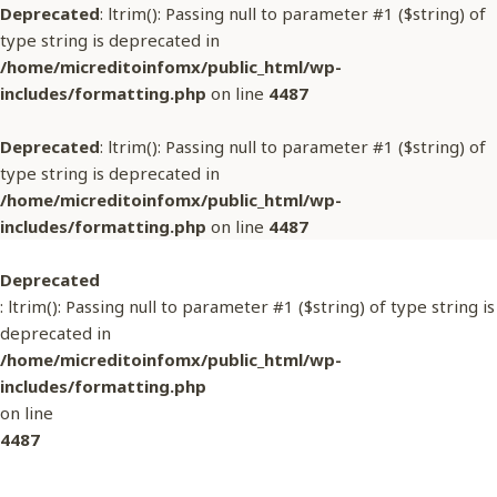
Deprecated
: ltrim(): Passing null to parameter #1 ($string) of
type string is deprecated in
/home/micreditoinfomx/public_html/wp-
includes/formatting.php
on line
4487
Deprecated
: ltrim(): Passing null to parameter #1 ($string) of
type string is deprecated in
/home/micreditoinfomx/public_html/wp-
includes/formatting.php
on line
4487
Saltar
al
Deprecated
contenido
: ltrim(): Passing null to parameter #1 ($string) of type string is
deprecated in
/home/micreditoinfomx/public_html/wp-
includes/formatting.php
on line
4487