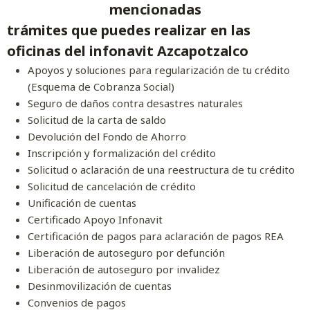
mencionadas
trámites que puedes realizar en las
oficinas del infonavit
Azcapotzalco
Apoyos y soluciones para regularización de tu crédito
(Esquema de Cobranza Social)
Seguro de daños contra desastres naturales
Solicitud de la carta de saldo
Devolución del Fondo de Ahorro
Inscripción y formalización del crédito
Solicitud o aclaración de una reestructura de tu crédito
Solicitud de cancelación de crédito
Unificación de cuentas
Certificado Apoyo Infonavit
Certificación de pagos para aclaración de pagos REA
Liberación de autoseguro por defunción
Liberación de autoseguro por invalidez
Desinmovilización de cuentas
Convenios de pagos