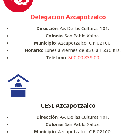
Delegación Azcapotzalco
Dirección
: Av. De las Culturas 101.
Colonia
: San Pablo Xalpa.
Municipio
: Azcapotzalco, C.P. 02100.
Horario
: Lunes a viernes de 8:30 a 15:30 hrs.
Teléfono
:
800 00 839 00
CESI Azcapotzalco
Dirección
: Av. De las Culturas 101.
Colonia
: San Pablo Xalpa.
Municipio
: Azcapotzalco, C.P. 02100.