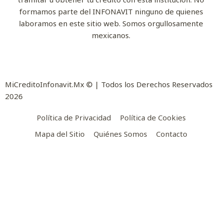
formamos parte del INFONAVIT ninguno de quienes
laboramos en este sitio web. Somos orgullosamente
mexicanos.
MiCreditoInfonavit.Mx © | Todos los Derechos Reservados
2026
Política de Privacidad
Política de Cookies
Mapa del Sitio
Quiénes Somos
Contacto