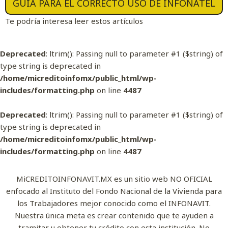
GUÍA PARA EL CORRECTO USO DE INFONATEL
Te podría interesa leer estos artículos
Deprecated
: ltrim(): Passing null to parameter #1 ($string) of
type string is deprecated in
/home/micreditoinfomx/public_html/wp-
includes/formatting.php
on line
4487
Deprecated
: ltrim(): Passing null to parameter #1 ($string) of
type string is deprecated in
/home/micreditoinfomx/public_html/wp-
includes/formatting.php
on line
4487
MiCREDITOINFONAVIT.MX es un sitio web NO OFICIAL
enfocado al Instituto del Fondo Nacional de la Vivienda para
los Trabajadores mejor conocido como el INFONAVIT.
Nuestra única meta es crear contenido que te ayuden a
tramitar u obtener tu crédito con esta institución. No