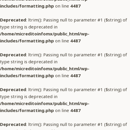
includes/formatting.php
on line
4487
Deprecated
: ltrim(): Passing null to parameter #1 ($string) of
type string is deprecated in
/home/micreditoinfomx/public_html/wp-
includes/formatting.php
on line
4487
Deprecated
: ltrim(): Passing null to parameter #1 ($string) of
type string is deprecated in
/home/micreditoinfomx/public_html/wp-
includes/formatting.php
on line
4487
Deprecated
: ltrim(): Passing null to parameter #1 ($string) of
type string is deprecated in
/home/micreditoinfomx/public_html/wp-
includes/formatting.php
on line
4487
Deprecated
: ltrim(): Passing null to parameter #1 ($string) of