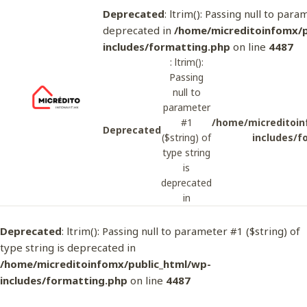
Deprecated
: ltrim(): Passing null to para
deprecated in
/home/micreditoinfomx/p
includes/formatting.php
on line
4487
: ltrim():
Passing
null to
parameter
#1
/home/micreditoin
Deprecated
($string) of
includes/f
type string
is
deprecated
in
Deprecated
: ltrim(): Passing null to parameter #1 ($string) of
type string is deprecated in
/home/micreditoinfomx/public_html/wp-
includes/formatting.php
on line
4487