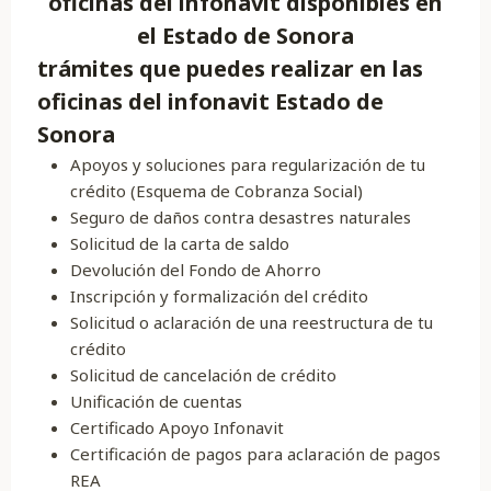
oficinas del infonavit disponibles en
el Estado de Sonora
trámites que puedes realizar en las
oficinas del infonavit Estado de
Sonora
Apoyos y soluciones para regularización de tu
crédito (Esquema de Cobranza Social)
Seguro de daños contra desastres naturales
Solicitud de la carta de saldo
Devolución del Fondo de Ahorro
Inscripción y formalización del crédito
Solicitud o aclaración de una reestructura de tu
crédito
Solicitud de cancelación de crédito
Unificación de cuentas
Certificado Apoyo Infonavit
Certificación de pagos para aclaración de pagos
REA