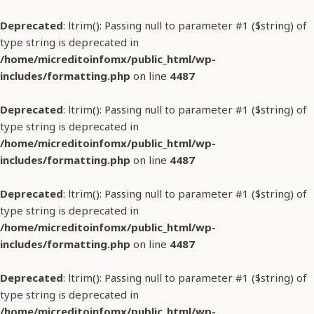
Deprecated
: ltrim(): Passing null to parameter #1 ($string) of
type string is deprecated in
/home/micreditoinfomx/public_html/wp-
includes/formatting.php
on line
4487
Deprecated
: ltrim(): Passing null to parameter #1 ($string) of
type string is deprecated in
/home/micreditoinfomx/public_html/wp-
includes/formatting.php
on line
4487
Deprecated
: ltrim(): Passing null to parameter #1 ($string) of
type string is deprecated in
/home/micreditoinfomx/public_html/wp-
includes/formatting.php
on line
4487
Deprecated
: ltrim(): Passing null to parameter #1 ($string) of
type string is deprecated in
/home/micreditoinfomx/public_html/wp-