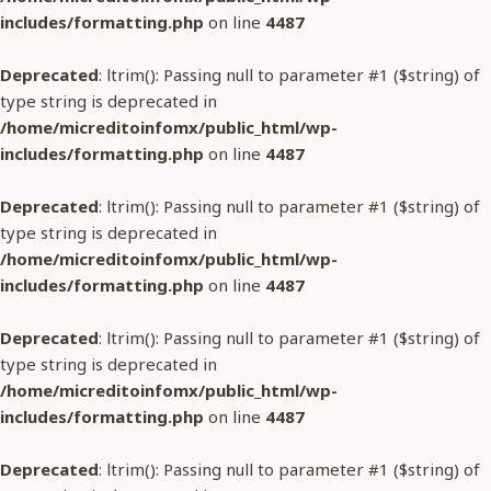
includes/formatting.php
on line
4487
Deprecated
: ltrim(): Passing null to parameter #1 ($string) of
type string is deprecated in
/home/micreditoinfomx/public_html/wp-
includes/formatting.php
on line
4487
Deprecated
: ltrim(): Passing null to parameter #1 ($string) of
type string is deprecated in
/home/micreditoinfomx/public_html/wp-
includes/formatting.php
on line
4487
Deprecated
: ltrim(): Passing null to parameter #1 ($string) of
type string is deprecated in
/home/micreditoinfomx/public_html/wp-
includes/formatting.php
on line
4487
Deprecated
: ltrim(): Passing null to parameter #1 ($string) of